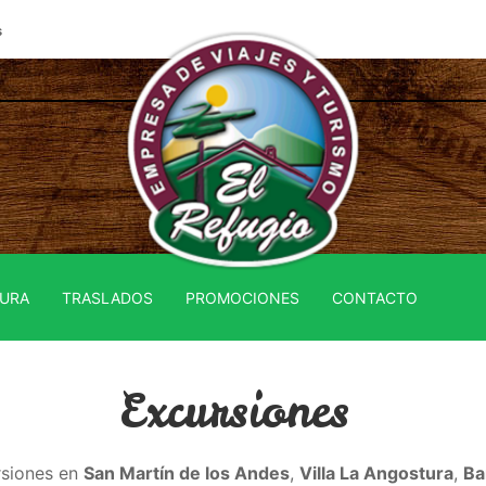
s
URA
TRASLADOS
PROMOCIONES
CONTACTO
Excursiones
rsiones en
San Martín de los Andes
,
Villa La Angostura
,
Ba