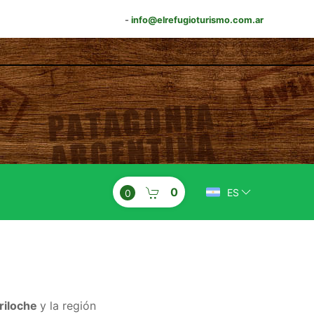
-
info@elrefugioturismo.com.ar
0
ES
0
riloche
y la región