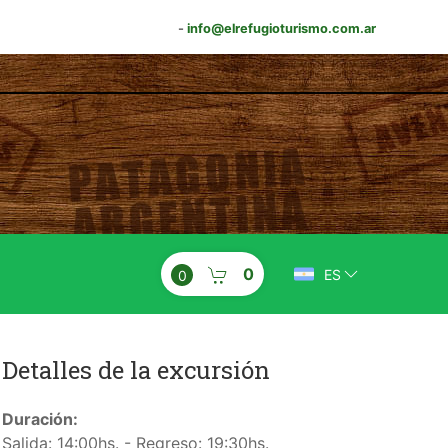
-
info@elrefugioturismo.com.ar
0
ES
0
Detalles de la excursión
Duración:
Salida: 14:00hs. - Regreso: 19:30hs.