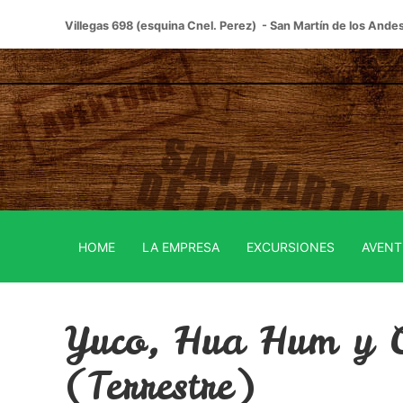
Villegas 698 (esquina Cnel. Perez) - San Martín de los Ande
HOME
LA EMPRESA
EXCURSIONES
AVENT
Yuco, Hua Hum y C
(Terrestre)